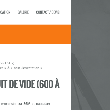
OCATION
GALERIE
CONTACT / DEVIS
ion DSH2)
r » & « basculer/rotation »
T DE VIDE (600 À
 motorisée sur 360° et basculant