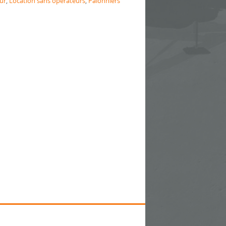
ur
,
Location sans opérateurs
,
Palonniers