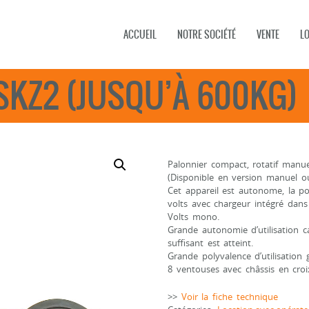
ACCUEIL
NOTRE SOCIÉTÉ
VENTE
L
SKZ2 (JUSQU’À 600KG)
Palonnier compact, rotatif manue
(Disponible en version manuel ou
Cet appareil est autonome, la p
volts avec chargeur intégré dans
Volts mono.
Grande autonomie d’utilisation c
suffisant est atteint.
Grande polyvalence d’utilisation g
8 ventouses avec châssis en croi
>>
Voir la fiche technique